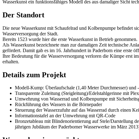
Wasserkunst ein funktionsfähiges Modell des aus damaliger Sicht te
Der Standort
Die neue Wasserkunst mit Schaufelrad und Kolbenpumpe befindet sich 
Wasserversorgung der Stadt.
Bereits 1523 wurde hier die erste Wasserkunst in Betrieb genommen.
Als Wasserkunst bezeichnete man zur damaligen Zeit technische Anl
gefördert. Damit gab es im 16. Jahrhundert in Paderborn eine erste ö
Ihre Bedeutung für die Wasserversorgung verloren die Kümpe erst 
erhalten.
Details zum Projekt
Modell-Kump: Überlaufschale (1,40 Meter Durchmesser) und -be
Transparente Zuleitung (Steigleitung)/Edelstahlgerinne mit Pl
Umwehrung von Wasserrad und Kolbenpumpe mit Sicherheitsgl
Rückführung des Wassers in die Börnepader
Steuerung der Wasserzufuhr auf das Wasserrad durch einen Kei
Informationstafel an der Umwehrung mit QR-Code
Bronzetableau mit Blindenorientierung auf Stele/Darstellung 
jährigen Jubiläum der Paderborner Wasserwerke im März 2013)