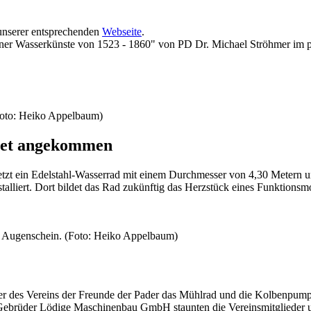
unserer entsprechenden
Webseite
.
orner Wasserkünste von 1523 - 1860" von PD Dr. Michael Ströhmer im p
Foto: Heiko Appelbaum)
biet angekommen
jetzt ein Edelstahl-Wasserrad mit einem Durchmesser von 4,30 Metern 
talliert. Dort bildet das Rad zukünftig das Herzstück eines Funktionsm
n Augenschein. (Foto: Heiko Appelbaum)
er des Vereins der Freunde der Pader das Mühlrad und die Kolbenpumpe
Gebrüder Lödige Maschinenbau GmbH staunten die Vereinsmitglieder un