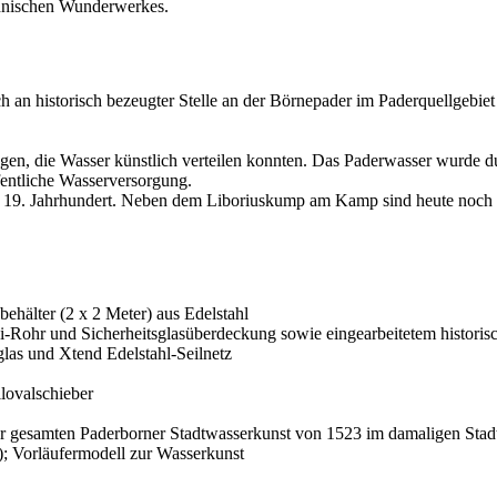
chnischen Wunderwerkes.
an historisch bezeugter Stelle an der Börnepader im Paderquellgebiet 
agen, die Wasser künstlich verteilen konnten. Das Paderwasser wurde 
ffentliche Wasserversorgung.
im 19. Jahrhundert. Neben dem Liboriuskump am Kamp sind heute noch
hälter (2 x 2 Meter) aus Edelstahl
exi-Rohr und Sicherheitsglasüberdeckung sowie eingearbeitetem histori
as und Xtend Edelstahl-Seilnetz
lovalschieber
der gesamten Paderborner Stadtwasserkunst von 1523 im damaligen Sta
; Vorläufermodell zur Wasserkunst