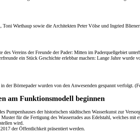
, Toni Wiethaup sowie die Architekten Peter Völse und Ingried Bliener
hte des Vereins der Freunde der Pader: Mitten im Paderquellgebiet unte
rfreunde ein Stück Geschichte erlebbar machen: Lange Jahre wurde von h
s in der Börnepader wurden von den Anwesenden gespannt verfolgt. (
en am Funktionsmodell beginnen
des Pumpenhauses der historischen städtischen Wasserkunst zur Versorg
ls Muster für die Fertigung des Wasserrades aus Edelstahl, welches 
tellen wird.
2017 der Öffentlichkeit präsentiert werden.