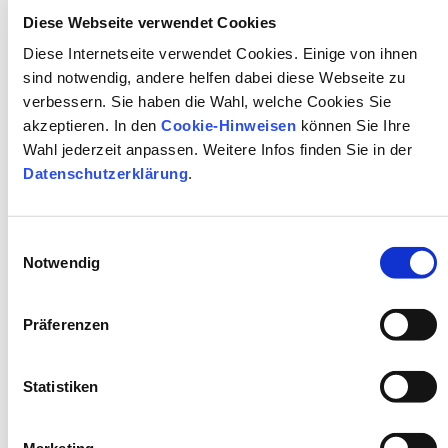
Stiftung gerne“, so Röder bei ihrem Besuch in
Diese Webseite verwendet Cookies
Paderborn. Die Freunde der Pader möchten mit der
Diese Internetseite verwendet Cookies. Einige von ihnen
Rekonstruktion einer Wasserkunst auch die
sind notwendig, andere helfen dabei diese Webseite zu
Attraktivität des Paderquellgebiets als
verbessern. Sie haben die Wahl, welche Cookies Sie
Naherholungsgebiet erhöhen.
akzeptieren. In den
Cookie-Hinweisen
können Sie Ihre
Wahl jederzeit anpassen. Weitere Infos finden Sie in der
Die Nordrhein-Westfalen-Stiftung Naturschutz Heimat-
Datenschutzerklärung
.
und Kulturpflege wurde 1986 von der Landesregierung
zum 40. Geburtstag des Landes NRW gegründet. Sie
hilft gemeinnützigen Vereinen, Verbänden und
Einwilligungsauswahl
ehrenamtlichen Gruppen, die sich in NRW für den
Notwendig
Naturschutz und die Heimat- und Kulturpflege
einsetzen. Rund 2.600 Natur- und Kulturprojekte
Präferenzen
konnte die NRW-Stiftung seit ihrer Gründung
unterstützen. Das Geld für ihre Förderungen erhält sie
überwiegend aus Lotterieeinnahmen von Westlotto,
Statistiken
aber auch aus Spenden und Mitgliedsbeiträgen ihres
Fördervereins.