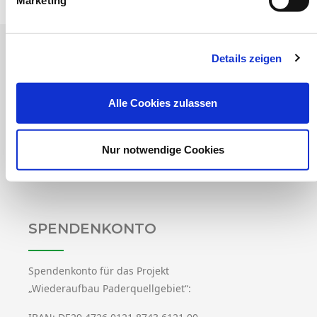
Marketing
Vorheriger Beitrag: Paderfreunde-Vorstand mit größtmögliche
Nächster Beitrag: Archiv
Zurück
Weiter
Details zeigen
RECHTLICHES
Alle Cookies zulassen
Kontakt
Impressum
Nur notwendige Cookies
Datenschutz
SPENDENKONTO
Spendenkonto für das Projekt
„Wiederaufbau Paderquellgebiet“: